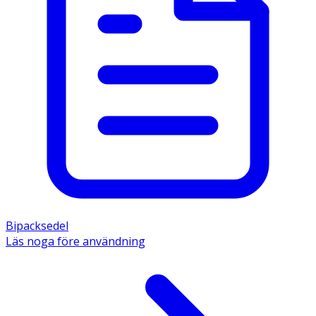
Bipacksedel
Läs noga före användning