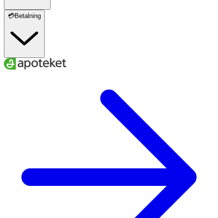
💳Betalning