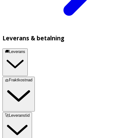
Leverans & betalning
🚚Leverans
🧺Fraktkostnad
🚀Leveranstid