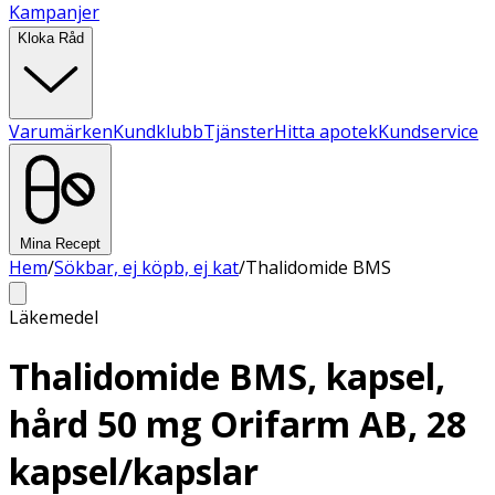
Kampanjer
Kloka Råd
Varumärken
Kundklubb
Tjänster
Hitta apotek
Kundservice
Mina Recept
Hem
/
Sökbar, ej köpb, ej kat
/
Thalidomide BMS
Läkemedel
Thalidomide BMS, kapsel,
hård 50 mg Orifarm AB, 28
kapsel/kapslar