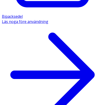
Bipacksedel
Läs noga före användning