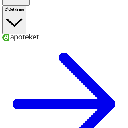
💳Betalning