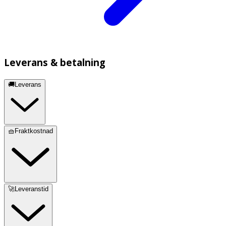
Leverans & betalning
🚚Leverans
🧺Fraktkostnad
🚀Leveranstid