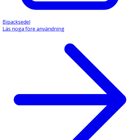
Bipacksedel
Läs noga före användning