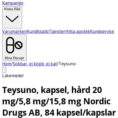
Kampanjer
Kloka Råd
Varumärken
Kundklubb
Tjänster
Hitta apotek
Kundservice
Mina Recept
Hem
/
Sökbar, ej köpb, ej kat
/
Teysuno
Läkemedel
Teysuno, kapsel, hård 20
mg/5,8 mg/15,8 mg Nordic
Drugs AB, 84 kapsel/kapslar