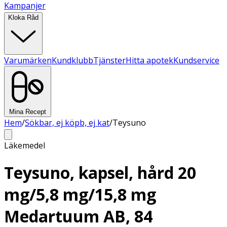
Kampanjer
Kloka Råd
Varumärken
Kundklubb
Tjänster
Hitta apotek
Kundservice
Mina Recept
Hem
/
Sökbar, ej köpb, ej kat
/
Teysuno
Läkemedel
Teysuno, kapsel, hård 20
mg/5,8 mg/15,8 mg
Medartuum AB, 84