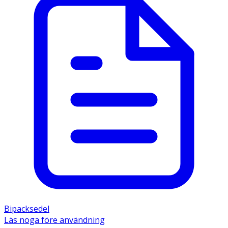
Bipacksedel
Läs noga före användning