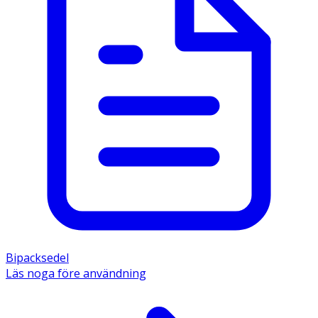
Bipacksedel
Läs noga före användning