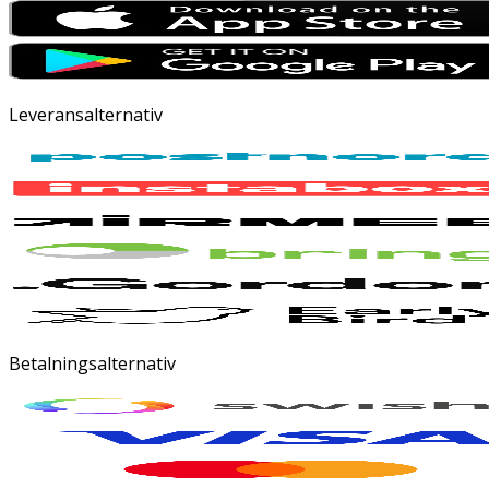
Leveransalternativ
Betalningsalternativ