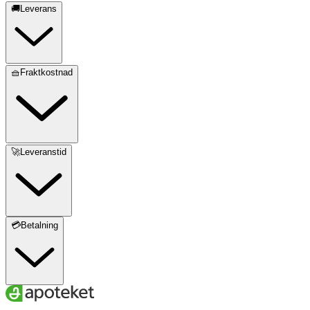
🚚Leverans
🧺Fraktkostnad
🚀Leveranstid
💳Betalning