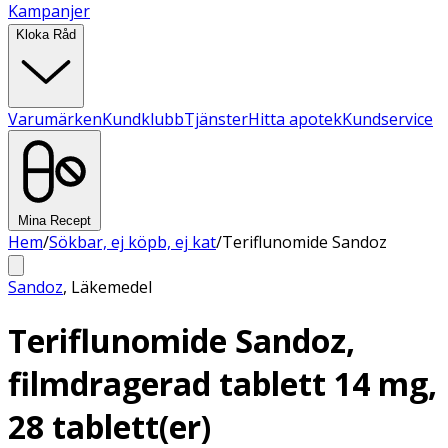
Kampanjer
Kloka Råd
Varumärken
Kundklubb
Tjänster
Hitta apotek
Kundservice
Mina Recept
Hem
/
Sökbar, ej köpb, ej kat
/
Teriflunomide Sandoz
Sandoz
,
Läkemedel
Teriflunomide Sandoz,
filmdragerad tablett 14 mg,
28 tablett(er)