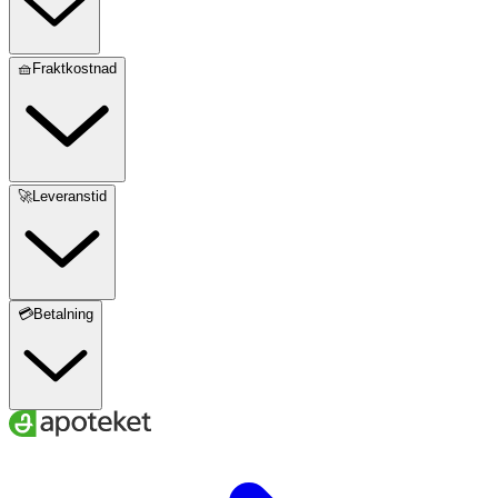
🧺Fraktkostnad
🚀Leveranstid
💳Betalning