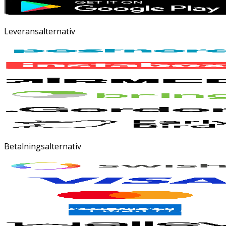
Leveransalternativ
Betalningsalternativ