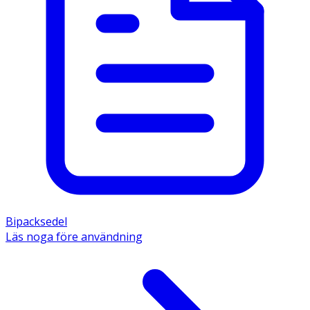
Bipacksedel
Läs noga före användning