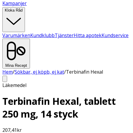
Kampanjer
Kloka Råd
Varumärken
Kundklubb
Tjänster
Hitta apotek
Kundservice
Mina Recept
Hem
/
Sökbar, ej köpb, ej kat
/
Terbinafin Hexal
Läkemedel
Terbinafin Hexal, tablett
250 mg, 14 styck
207,41
kr