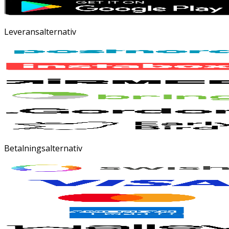
Leveransalternativ
Betalningsalternativ