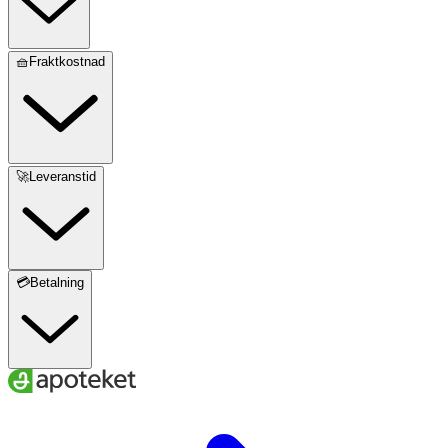
🧺Fraktkostnad
🚀Leveranstid
💳Betalning