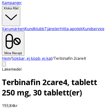
Kampanjer
Kloka Råd
Varumärken
Kundklubb
Tjänster
Hitta apotek
Kundservice
Mina Recept
Hem
/
Sökbar, ej köpb, ej kat
/
Terbinafin 2care4
Läkemedel
Terbinafin 2care4, tablett
250 mg, 30 tablett(er)
193,84
kr