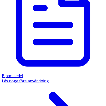
Bipacksedel
Läs noga före användning