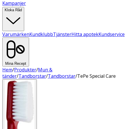
Kampanjer
Kloka Råd
Varumärken
Kundklubb
Tjänster
Hitta apotek
Kundservice
Mina Recept
Hem
/
Produkter
/
Mun &
tänder
/
Tandborstar
/
Tandborstar
/
TePe Special Care