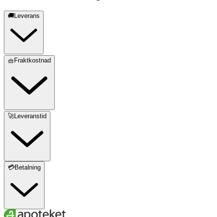
🚚Leverans
🧺Fraktkostnad
🚀Leveranstid
💳Betalning