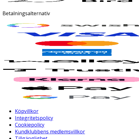
Betalningsalternativ
Köpvillkor
Integritetspolicy
Cookiepolicy
Kundklubbens medlemsvillkor
Tillgänglighet