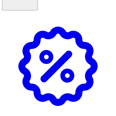
Egenskaper
- Extra mjuka borststrån – skonsam mot tänder och
tandkött
- Anpassad för barn från 3 år
- Mindre skaft och avsmalnande borsthuvud
- Kan vinklas efter uppvärmning i varmt vatten
- Färgglada motiv med Pippi Långstrump och vänner
- 3 stycken tandborstar i olika färger
Användning
- Borsta tänderna två gånger per dag, morgon och kväll.
- Använd fluortandkräm, exempelvis
TePe Daily™ Kids
.
- En vuxen bör övervaka tandborstningen tills barnet är
10–12 år.