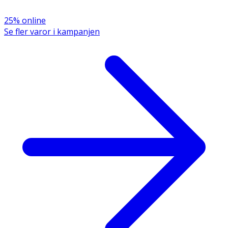
- Skölj tandborsten efter användning och låt lufttorka.
25% online
Se fler varor i kampanjen
Förvaring
Förvaras i rumstemperatur.