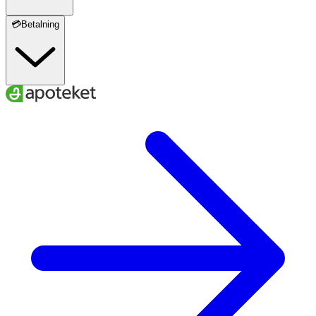
💳Betalning