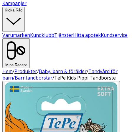
Kampanjer
Kloka Råd
Varumärken
Kundklubb
Tjänster
Hitta apotek
Kundservice
Mina Recept
Hem
/
Produkter
/
Baby, barn & förälder
/
Tandvård för
barn
/
Barntandborstar
/
TePe Kids Pippi Tandborste