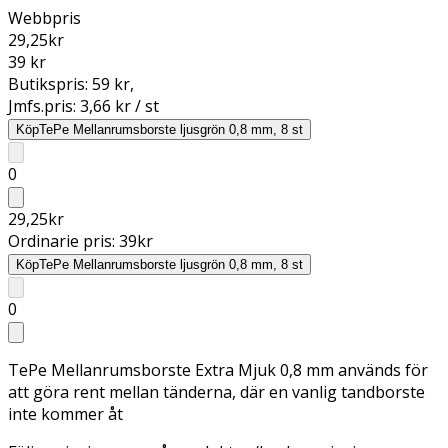
Webbpris
29,25
kr
39 kr
Butikspris:
59 kr
,
Jmfs.pris:
3,66 kr / st
Köp
TePe Mellanrumsborste ljusgrön 0,8 mm, 8 st
0
29,25
kr
Ordinarie pris:
39
kr
Köp
TePe Mellanrumsborste ljusgrön 0,8 mm, 8 st
0
TePe Mellanrumsborste Extra Mjuk 0,8 mm används för
att göra rent mellan tänderna, där en vanlig tandborste
inte kommer åt