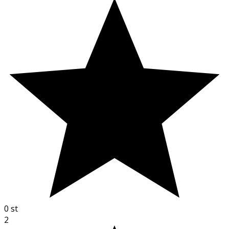
0
st
2