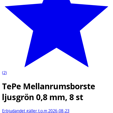
(
2
)
TePe Mellanrumsborste
ljusgrön 0,8 mm, 8 st
Erbjudandet gäller t.o.m
2026-08-23