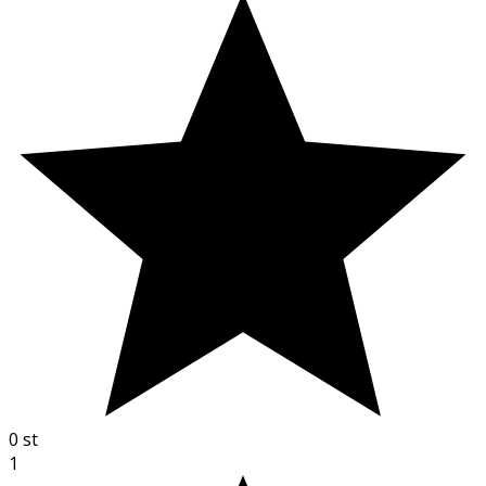
0
st
1