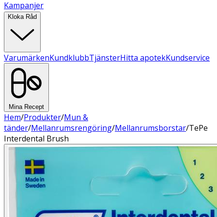
Kampanjer
Kloka Råd
Varumärken
Kundklubb
Tjänster
Hitta apotek
Kundservice
Mina Recept
Hem
/
Produkter
/
Mun &
tänder
/
Mellanrumsrengöring
/
Mellanrumsborstar
/
TePe
Interdental Brush