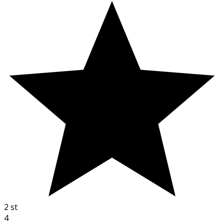
2
st
4