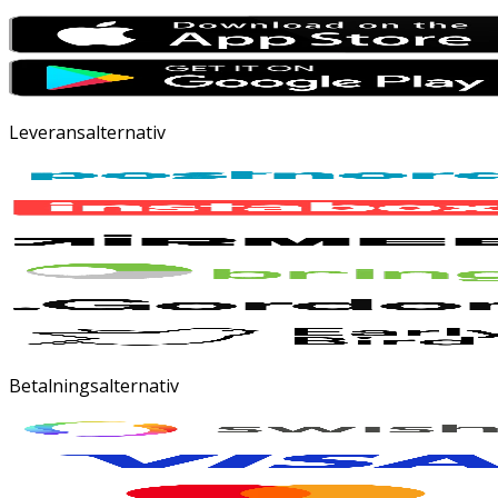
Leveransalternativ
Betalningsalternativ