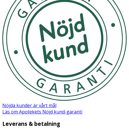
Efter insättning av penis, täck lufthålet som visas under
användning för att skapa ett inre vakuum som gör att
föremålet drar ihop sig för en stark känsla av sug och
åtstramning.
- Efter användning, ta bort den inre elastomernhylsan
och tvätta med mild tvål och rinnande vatten för att
avlägsna glidmedel eller vätskor. Tvätta noggrant både
in- och utvändigt. Torka av med en ren handduk. Vänd på
stativlocket och använd för att lufttorka hylsan. När
produkten har torkat, sätt tillbaka elastomernhylsan
inuti höljet. Återställ stativlocket till dess ursprungliga
form och nära till förvaring.
- Storlek: 176 x 73,5 x 73,5 mm. Mått införande: Stretch
längd max: 155 mm. Stretch bredd max: 45 mm. Vikt: 310
gram.
Inneh
å
ll
Elastomer, PP.
Nöjda kunder är vårt mål
Läs om Apotekets Nöjd kund-garanti
Leverans & betalning