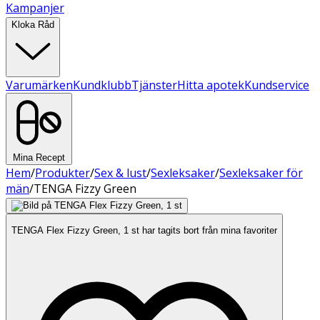
Kampanjer
Kloka Råd
Varumärken
Kundklubb
Tjänster
Hitta apotek
Kundservice
Mina Recept
Hem
/
Produkter
/
Sex & lust
/
Sexleksaker
/
Sexleksaker för
män
/
TENGA Fizzy Green
TENGA Flex Fizzy Green, 1 st har tagits bort från mina favoriter