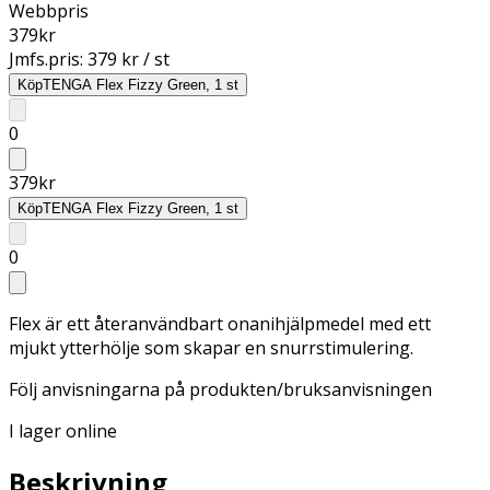
Webbpris
379
kr
Jmfs.pris:
379 kr / st
Köp
TENGA Flex Fizzy Green, 1 st
0
379
kr
Köp
TENGA Flex Fizzy Green, 1 st
0
Flex är ett återanvändbart onanihjälpmedel med ett
mjukt ytterhölje som skapar en snurrstimulering.
Följ anvisningarna på produkten/bruksanvisningen
I lager online
Beskrivning