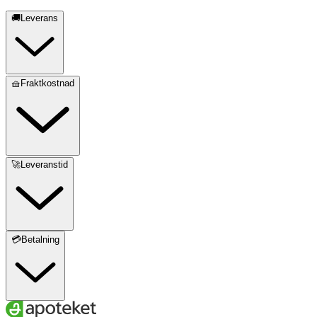
🚚Leverans
🧺Fraktkostnad
🚀Leveranstid
💳Betalning