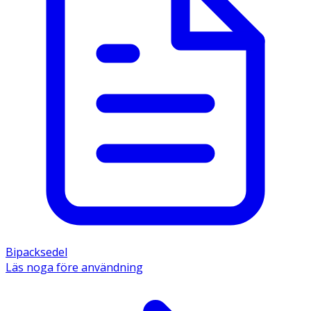
Bipacksedel
Läs noga före användning