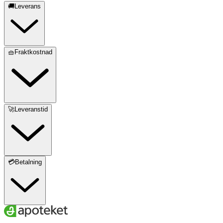
🚚Leverans
🧺Fraktkostnad
🚀Leveranstid
💳Betalning