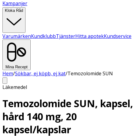
Kampanjer
Kloka Råd
Varumärken
Kundklubb
Tjänster
Hitta apotek
Kundservice
Mina Recept
Hem
/
Sökbar, ej köpb, ej kat
/
Temozolomide SUN
Läkemedel
Temozolomide SUN, kapsel,
hård 140 mg, 20
kapsel/kapslar