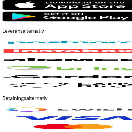
Leveransalternativ
Betalningsalternativ