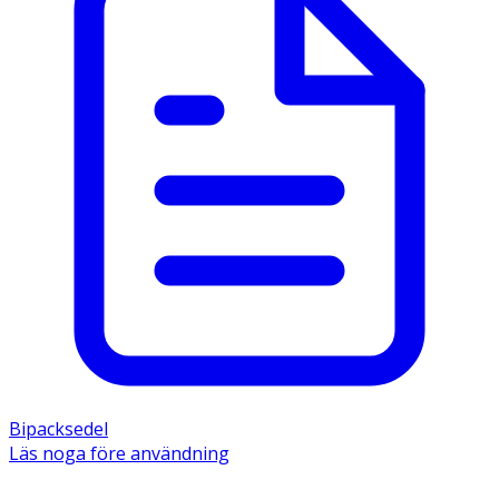
Bipacksedel
Läs noga före användning