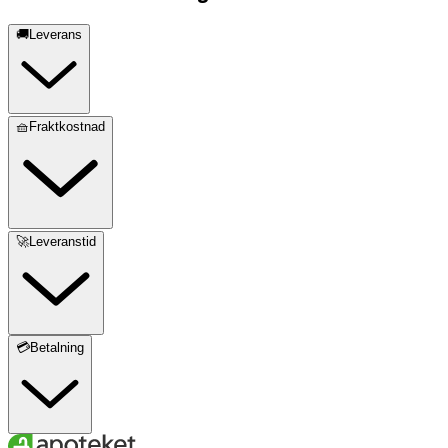
🚚Leverans
🧺Fraktkostnad
🚀Leveranstid
💳Betalning