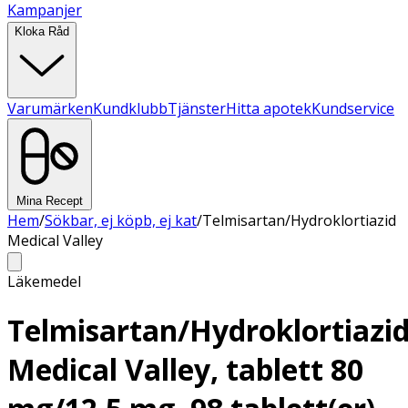
Kampanjer
Kloka Råd
Varumärken
Kundklubb
Tjänster
Hitta apotek
Kundservice
Mina Recept
Hem
/
Sökbar, ej köpb, ej kat
/
Telmisartan/Hydroklortiazid
Medical Valley
Läkemedel
Telmisartan/Hydroklortiazi
Medical Valley, tablett 80