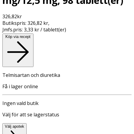
mg/12,5 mg, 98 tablett(er)
326,82
kr
Butikspris:
326,82 kr
,
Jmfs.pris:
3,33 kr / tablett(er)
Köp via recept
Telmisartan och diuretika
Få i lager online
Ingen vald butik
Välj för att se lagerstatus
Välj apotek