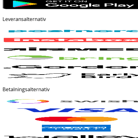
Leveransalternativ
Betalningsalternativ