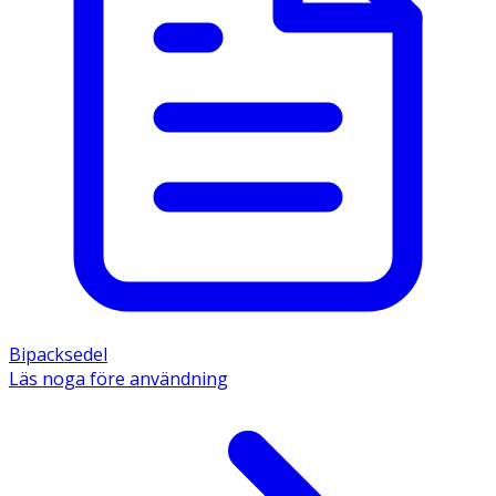
Bipacksedel
Läs noga före användning