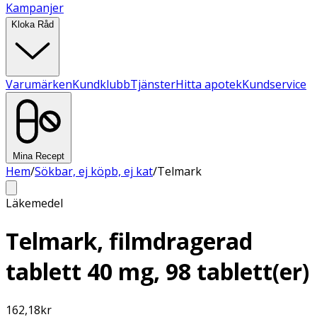
Kampanjer
Kloka Råd
Varumärken
Kundklubb
Tjänster
Hitta apotek
Kundservice
Mina Recept
Hem
/
Sökbar, ej köpb, ej kat
/
Telmark
Läkemedel
Telmark, filmdragerad
tablett 40 mg, 98 tablett(er)
162,18
kr