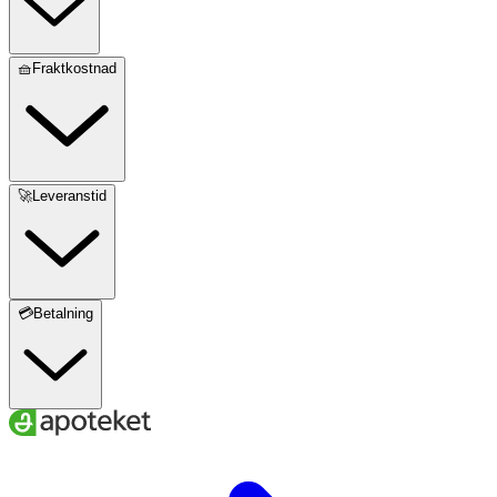
🧺Fraktkostnad
🚀Leveranstid
💳Betalning