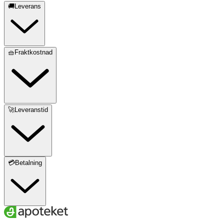
🚚Leverans
🧺Fraktkostnad
🚀Leveranstid
💳Betalning