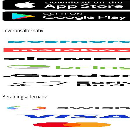
Leveransalternativ
Betalningsalternativ