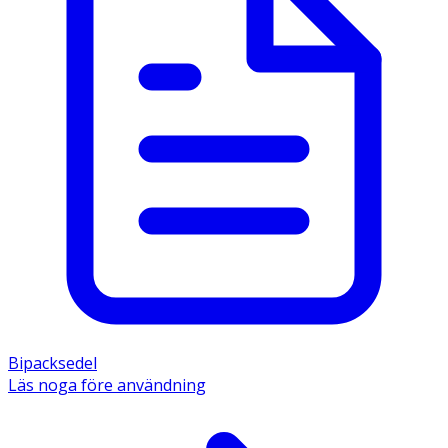
Bipacksedel
Läs noga före användning