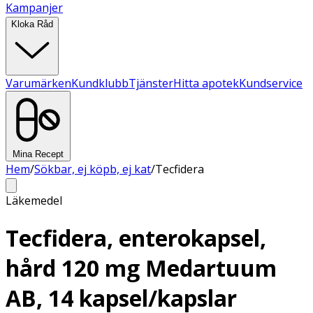
Kampanjer
Kloka Råd
Varumärken
Kundklubb
Tjänster
Hitta apotek
Kundservice
Mina Recept
Hem
/
Sökbar, ej köpb, ej kat
/
Tecfidera
Läkemedel
Tecfidera, enterokapsel,
hård 120 mg Medartuum
AB, 14 kapsel/kapslar