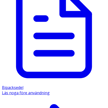
Bipacksedel
Läs noga före användning