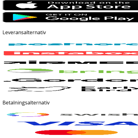
Leveransalternativ
Betalningsalternativ