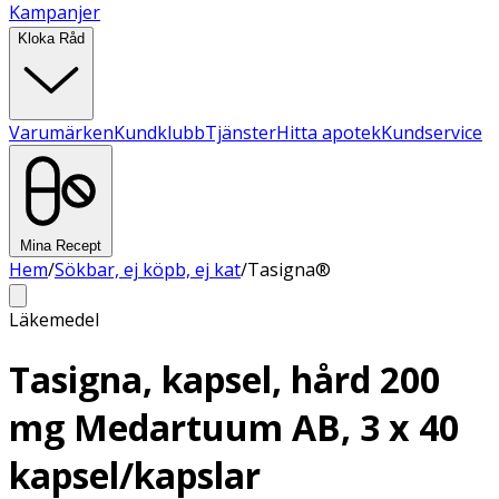
Kampanjer
Kloka Råd
Varumärken
Kundklubb
Tjänster
Hitta apotek
Kundservice
Mina Recept
Hem
/
Sökbar, ej köpb, ej kat
/
Tasigna®
Läkemedel
Tasigna, kapsel, hård 200
mg Medartuum AB, 3 x 40
kapsel/kapslar