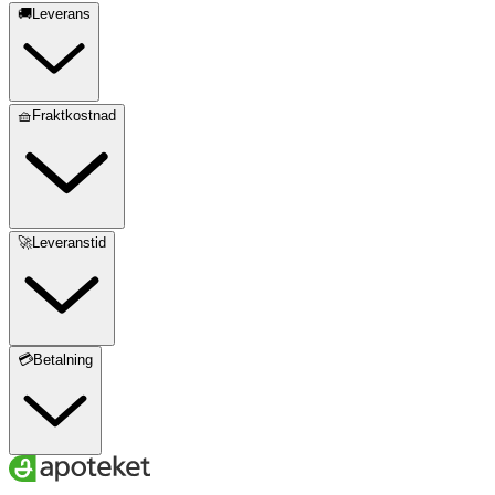
🚚Leverans
🧺Fraktkostnad
🚀Leveranstid
💳Betalning