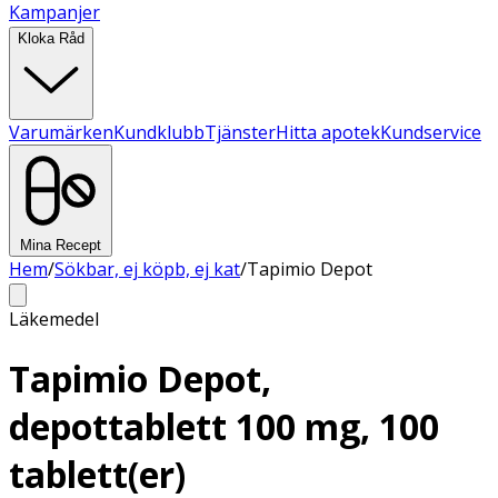
Kampanjer
Kloka Råd
Varumärken
Kundklubb
Tjänster
Hitta apotek
Kundservice
Mina Recept
Hem
/
Sökbar, ej köpb, ej kat
/
Tapimio Depot
Läkemedel
Tapimio Depot,
depottablett 100 mg, 100
tablett(er)