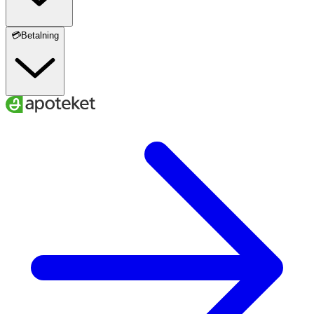
💳Betalning