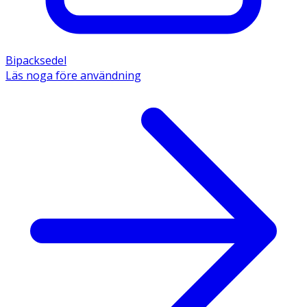
Bipacksedel
Läs noga före användning