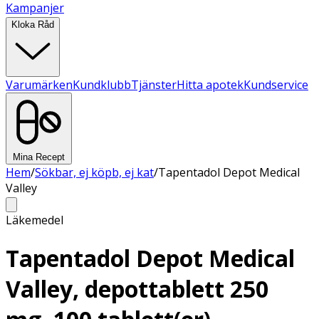
Kampanjer
Kloka Råd
Varumärken
Kundklubb
Tjänster
Hitta apotek
Kundservice
Mina Recept
Hem
/
Sökbar, ej köpb, ej kat
/
Tapentadol Depot Medical
Valley
Läkemedel
Tapentadol Depot Medical
Valley, depottablett 250