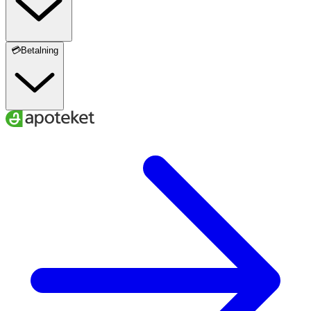
💳Betalning