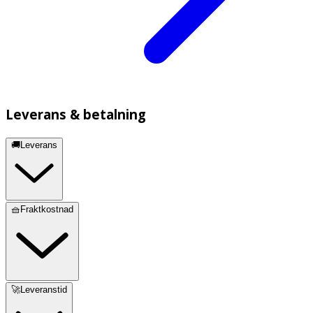
Leverans & betalning
🚚Leverans
🧺Fraktkostnad
🚀Leveranstid