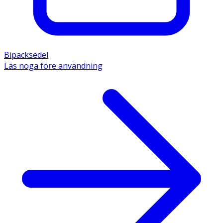
Bipacksedel
Läs noga före användning