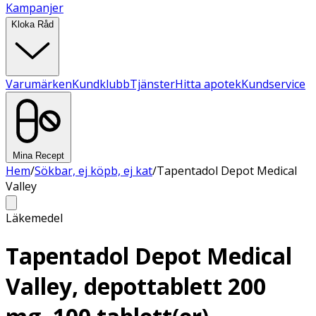
Kampanjer
Kloka Råd
Varumärken
Kundklubb
Tjänster
Hitta apotek
Kundservice
Mina Recept
Hem
/
Sökbar, ej köpb, ej kat
/
Tapentadol Depot Medical
Valley
Läkemedel
Tapentadol Depot Medical
Valley, depottablett 200