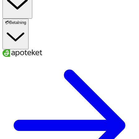
💳Betalning