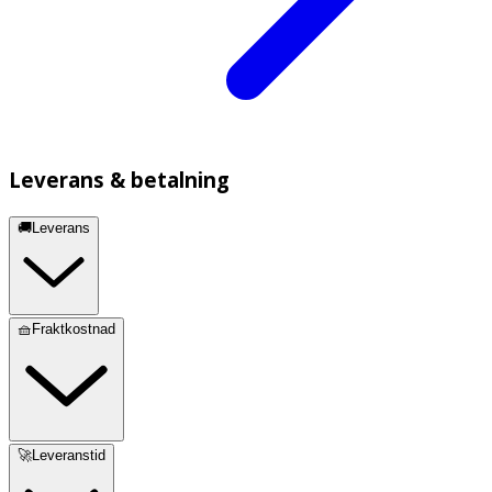
Leverans & betalning
🚚Leverans
🧺Fraktkostnad
🚀Leveranstid