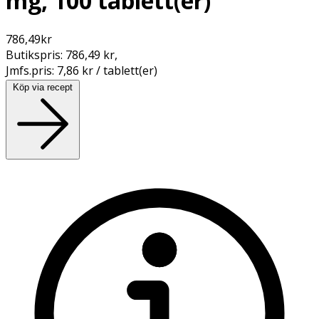
mg, 100 tablett(er)
786,49
kr
Butikspris:
786,49 kr
,
Jmfs.pris:
7,86 kr / tablett(er)
Köp via recept