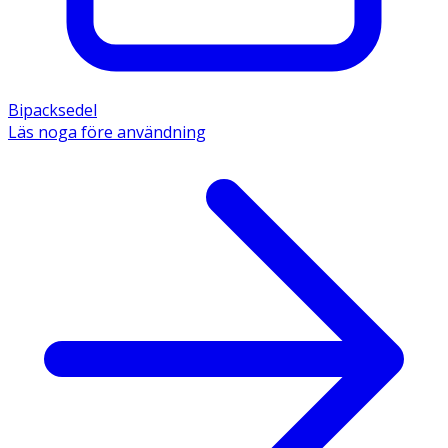
Bipacksedel
Läs noga före användning