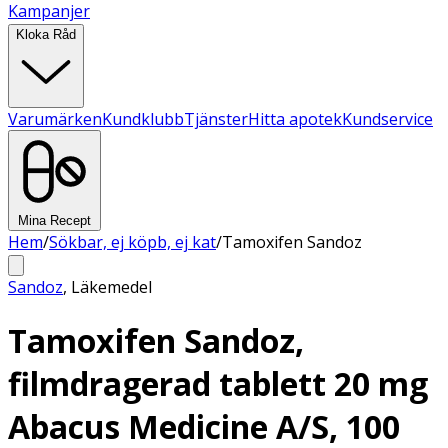
Kampanjer
Kloka Råd
Varumärken
Kundklubb
Tjänster
Hitta apotek
Kundservice
Mina Recept
Hem
/
Sökbar, ej köpb, ej kat
/
Tamoxifen Sandoz
Sandoz
,
Läkemedel
Tamoxifen Sandoz,
filmdragerad tablett 20 mg
Abacus Medicine A/S, 100