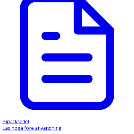
Bipacksedel
Läs noga före användning