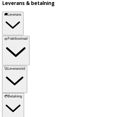
Leverans & betalning
🚚Leverans
🧺Fraktkostnad
🚀Leveranstid
💳Betalning