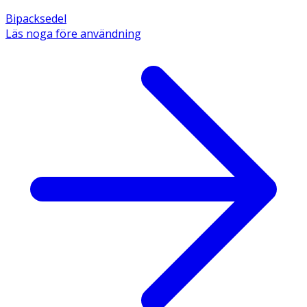
Bipacksedel
Läs noga före användning