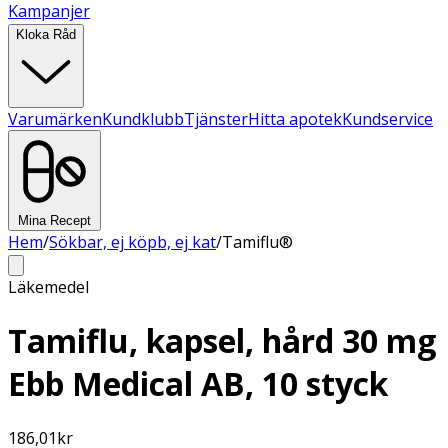
Kampanjer
Kloka Råd
Varumärken
Kundklubb
Tjänster
Hitta apotek
Kundservice
Mina Recept
Hem
/
Sökbar, ej köpb, ej kat
/
Tamiflu®
Läkemedel
Tamiflu, kapsel, hård 30 mg
Ebb Medical AB, 10 styck
186,01
kr