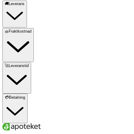
🚚Leverans
🧺Fraktkostnad
🚀Leveranstid
💳Betalning