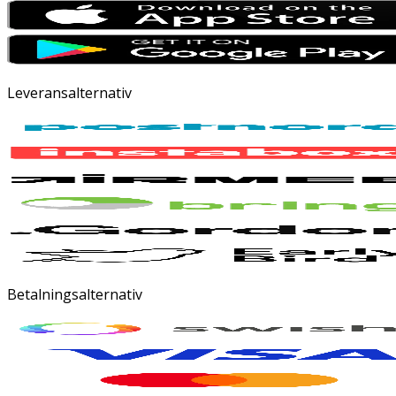
Leveransalternativ
Betalningsalternativ