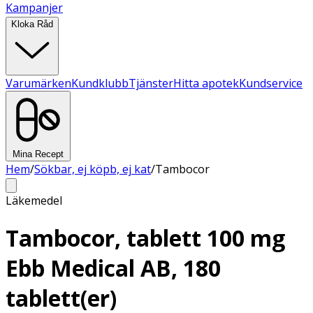
Kampanjer
Kloka Råd
Varumärken
Kundklubb
Tjänster
Hitta apotek
Kundservice
Mina Recept
Hem
/
Sökbar, ej köpb, ej kat
/
Tambocor
Läkemedel
Tambocor, tablett 100 mg
Ebb Medical AB, 180
tablett(er)