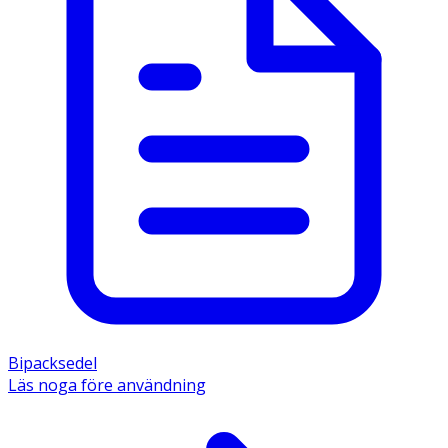
Bipacksedel
Läs noga före användning