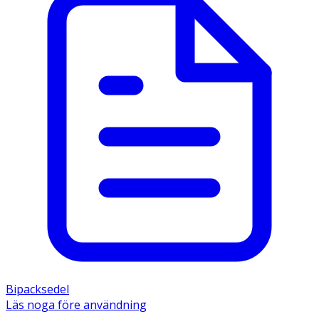
Bipacksedel
Läs noga före användning