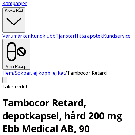
Kampanjer
Kloka Råd
Varumärken
Kundklubb
Tjänster
Hitta apotek
Kundservice
Mina Recept
Hem
/
Sökbar, ej köpb, ej kat
/
Tambocor Retard
Läkemedel
Tambocor Retard,
depotkapsel, hård 200 mg
Ebb Medical AB, 90