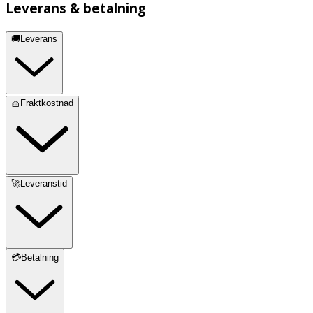
Leverans & betalning
🚚Leverans
🧺Fraktkostnad
🚀Leveranstid
💳Betalning