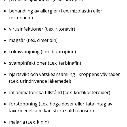
behandling av allergier (t.ex. mizolastin eller
terfenadin)
virusinfektioner (t.ex. ritonavir)
magsår (t.ex. cimetidin)
rökavvänjning (t.ex. bupropion)
svampinfektioner (t.ex. terbinafin)
hjärtsvikt och vätskeansamling i kroppens vävnader
(t.ex. urindrivande läkemedel)
inflammatoriska tillstånd (t.ex. kortikosteroider)
förstoppning (t.ex. höga doser eller täta intag av
laxermedel som kan störa saltbalansen)
malaria (t.ex. kinin)