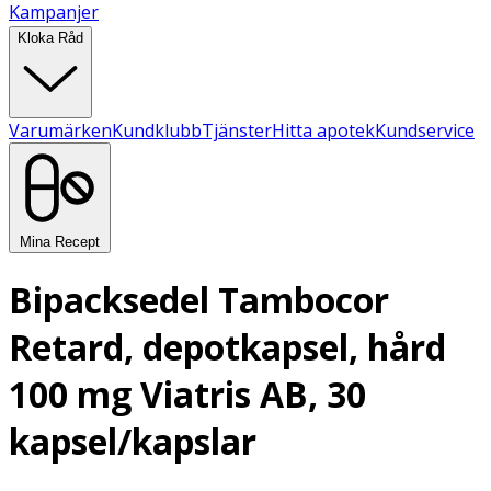
Kampanjer
Kloka Råd
Varumärken
Kundklubb
Tjänster
Hitta apotek
Kundservice
Mina Recept
Bipacksedel Tambocor
Retard, depotkapsel, hård
100 mg Viatris AB, 30
kapsel/kapslar