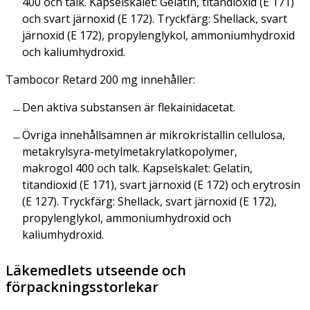
400 och talk. Kapselskalet: Gelatin, titandioxid (E 171)
och svart järnoxid (E 172). Tryckfärg: Shellack, svart
järnoxid (E 172), propylenglykol, ammoniumhydroxid
och kaliumhydroxid.
Tambocor Retard 200 mg innehåller:
Den aktiva substansen är flekainidacetat.
Övriga innehållsämnen är mikrokristallin cellulosa,
metakrylsyra-metylmetakrylatkopolymer,
makrogol 400 och talk. Kapselskalet: Gelatin,
titandioxid (E 171), svart järnoxid (E 172) och erytrosin
(E 127). Tryckfärg: Shellack, svart järnoxid (E 172),
propylenglykol, ammoniumhydroxid och
kaliumhydroxid.
Läkemedlets utseende och
förpackningsstorlekar