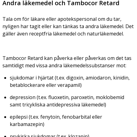
Andra läkemedel och Tambocor Retard
Tala om för läkare eller apotekspersonal om du tar,
nyligen har tagit eller kan tänkas ta andra läkemedel. Det
gäller även receptfria läkemedel och naturläkemedel.
Tambocor Retard kan påverka eller påverkas om det tas
samtidigt med vissa andra läkemedelssubstanser mot:
sjukdomar i hjärtat (t.ex. digoxin, amiodaron, kinidin,
betablockerare eller verapamil)
depression (t.ex. fluoxetin, paroxetin, moklobemid
samt tricykliska antidepressiva läkemedel)
epilepsi (t.ex. fenytoin, fenobarbital eller
karbamazepin)
psykiska sjukdomar (t.ex. klozapin)