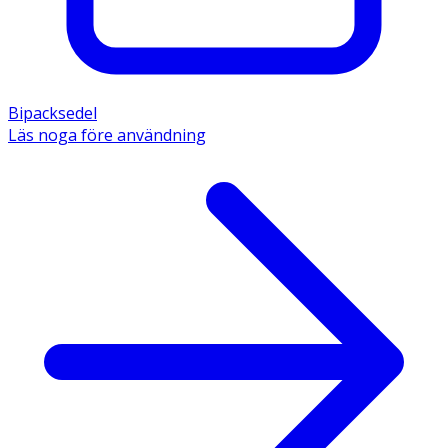
Bipacksedel
Läs noga före användning