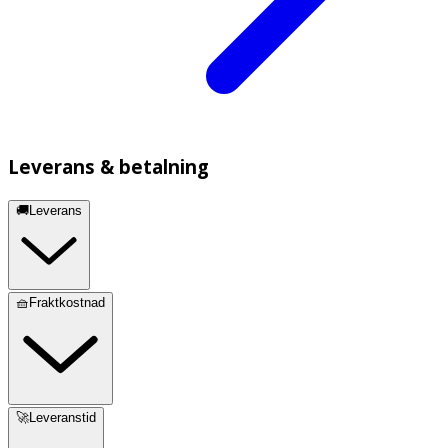
Leverans & betalning
🚚Leverans
🧺Fraktkostnad
🚀Leveranstid