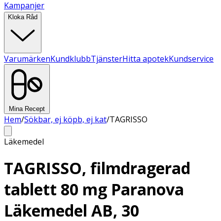
Kampanjer
Kloka Råd
Varumärken
Kundklubb
Tjänster
Hitta apotek
Kundservice
Mina Recept
Hem
/
Sökbar, ej köpb, ej kat
/
TAGRISSO
Läkemedel
TAGRISSO, filmdragerad
tablett 80 mg Paranova
Läkemedel AB, 30