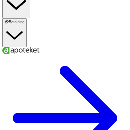
💳Betalning