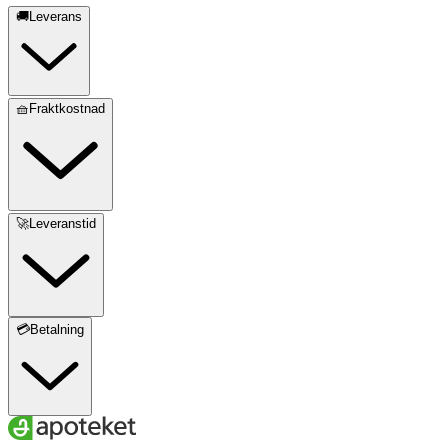
🚚Leverans
🧺Fraktkostnad
🚀Leveranstid
💳Betalning