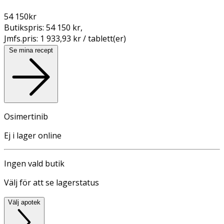
54 150
kr
Butikspris:
54 150 kr
,
Jmfs.pris:
1 933,93 kr / tablett(er)
Se mina recept
Osimertinib
Ej i lager online
Ingen vald butik
Välj för att se lagerstatus
Välj apotek