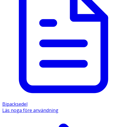
Bipacksedel
Läs noga före användning