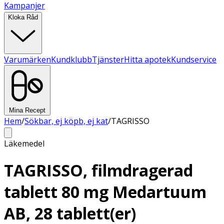
Kampanjer
Kloka Råd
Varumärken
Kundklubb
Tjänster
Hitta apotek
Kundservice
Mina Recept
Hem
/
Sökbar, ej köpb, ej kat
/
TAGRISSO
Läkemedel
TAGRISSO, filmdragerad
tablett 80 mg Medartuum
AB, 28 tablett(er)