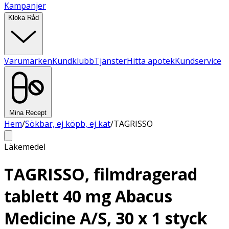
Kampanjer
Kloka Råd
Varumärken
Kundklubb
Tjänster
Hitta apotek
Kundservice
Mina Recept
Hem
/
Sökbar, ej köpb, ej kat
/
TAGRISSO
Läkemedel
TAGRISSO, filmdragerad
tablett 40 mg Abacus
Medicine A/S, 30 x 1 styck