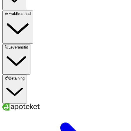
🧺Fraktkostnad
🚀Leveranstid
💳Betalning