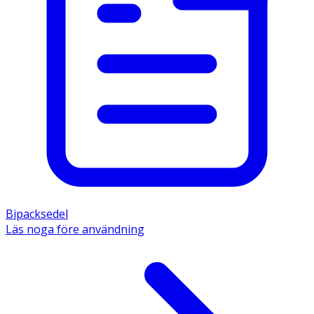
Bipacksedel
Läs noga före användning