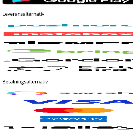
Leveransalternativ
Betalningsalternativ