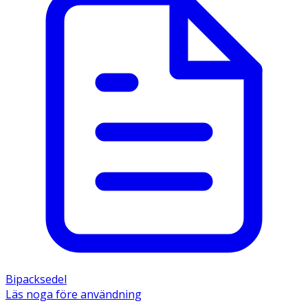
Bipacksedel
Läs noga före användning