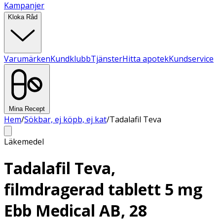
Kampanjer
Kloka Råd
Varumärken
Kundklubb
Tjänster
Hitta apotek
Kundservice
Mina Recept
Hem
/
Sökbar, ej köpb, ej kat
/
Tadalafil Teva
Läkemedel
Tadalafil Teva,
filmdragerad tablett 5 mg
Ebb Medical AB, 28