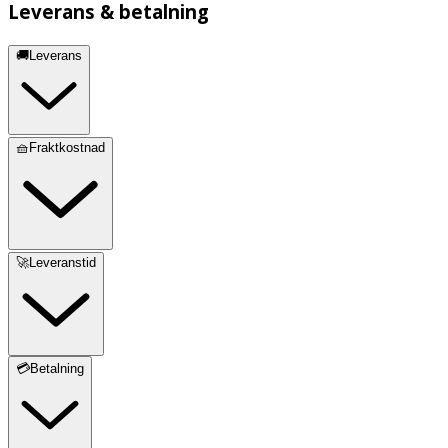
Leverans & betalning
🚚Leverans
🧺Fraktkostnad
🚀Leveranstid
💳Betalning