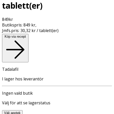
tablett(er)
849
kr
Butikspris:
849 kr
,
Jmfs.pris:
30,32 kr / tablett(er)
Köp via recept
Tadalafil
I lager hos leverantör
Ingen vald butik
Välj för att se lagerstatus
Välj apotek