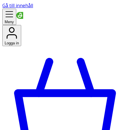
Gå till innehåll
Meny
Logga in