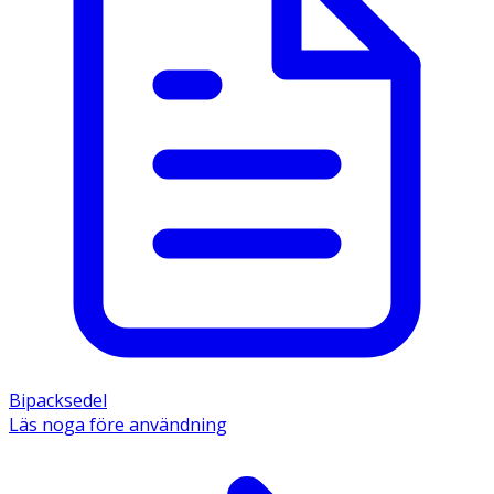
Bipacksedel
Läs noga före användning