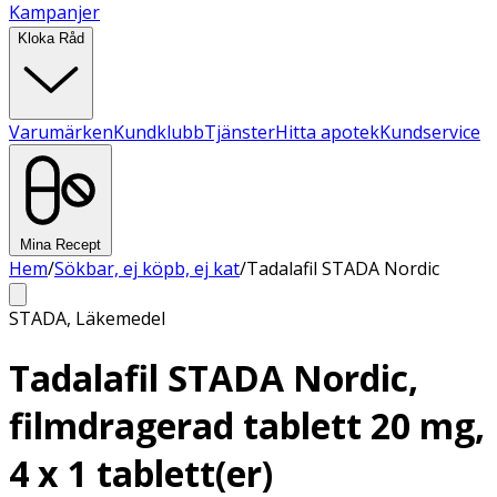
Kampanjer
Kloka Råd
Varumärken
Kundklubb
Tjänster
Hitta apotek
Kundservice
Mina Recept
Hem
/
Sökbar, ej köpb, ej kat
/
Tadalafil STADA Nordic
STADA
,
Läkemedel
Tadalafil STADA Nordic,
filmdragerad tablett 20 mg,
4 x 1 tablett(er)