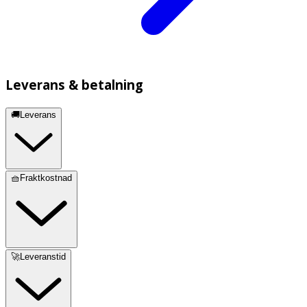
Leverans & betalning
🚚Leverans
🧺Fraktkostnad
🚀Leveranstid