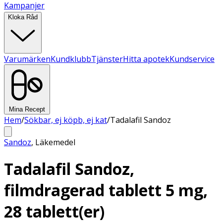
Kampanjer
Kloka Råd
Varumärken
Kundklubb
Tjänster
Hitta apotek
Kundservice
Mina Recept
Hem
/
Sökbar, ej köpb, ej kat
/
Tadalafil Sandoz
Sandoz
,
Läkemedel
Tadalafil Sandoz,
filmdragerad tablett 5 mg,
28 tablett(er)