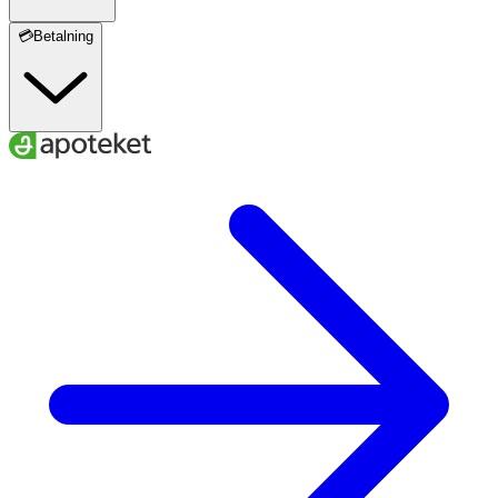
💳Betalning