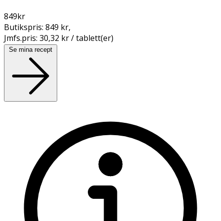
849
kr
Butikspris:
849 kr
,
Jmfs.pris:
30,32 kr / tablett(er)
Se mina recept