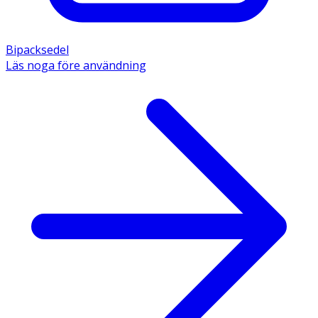
Bipacksedel
Läs noga före användning