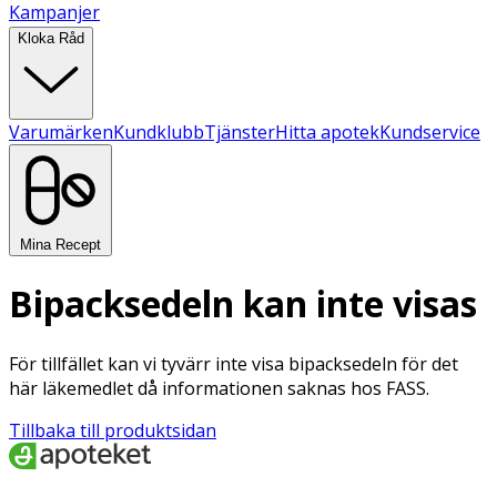
Kampanjer
Kloka Råd
Varumärken
Kundklubb
Tjänster
Hitta apotek
Kundservice
Mina Recept
Bipacksedeln kan inte visas
För tillfället kan vi tyvärr inte visa bipacksedeln för det
här läkemedlet då informationen saknas hos FASS.
Tillbaka till produktsidan