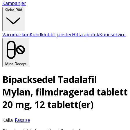
Kampanjer
Kloka Råd
Varumärken
Kundklubb
Tjänster
Hitta apotek
Kundservice
Mina Recept
Bipacksedel Tadalafil
Mylan, filmdragerad tablett
20 mg, 12 tablett(er)
Källa:
Fass.se