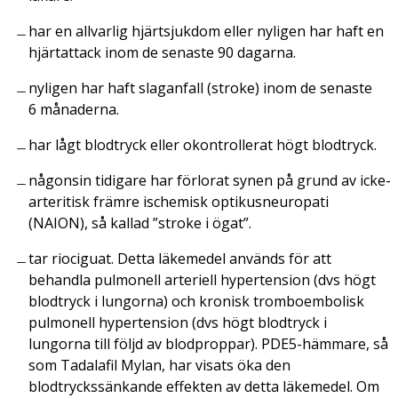
har en allvarlig hjärtsjukdom eller nyligen har haft en
hjärtattack inom de senaste 90 dagarna.
nyligen har haft slaganfall (stroke) inom de senaste
6 månaderna.
har lågt blodtryck eller okontrollerat högt blodtryck.
någonsin tidigare har förlorat synen på grund av icke-
arteritisk främre ischemisk optikusneuropati
(NAION), så kallad ”stroke i ögat”.
tar riociguat. Detta läkemedel används för att
behandla pulmonell arteriell hypertension (dvs högt
blodtryck i lungorna) och kronisk tromboembolisk
pulmonell hypertension (dvs högt blodtryck i
lungorna till följd av blodproppar). PDE5-hämmare, så
som Tadalafil Mylan, har visats öka den
blodtryckssänkande effekten av detta läkemedel. Om