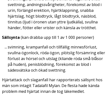
svettning, andningssvårigheter, förekomst av blod i
urin, förlängd erektion, hjärtklappning, snabba
hjärtslag, högt blodtryck, lågt blodtryck, näsblod,
tinnitus (ljud i öronen utan yttre ljudkälla), svullna
händer, fötter eller vrister och känsla av trötthet.
Sällsynta
(kan drabba upp till 1 av 1 000 personer)
svimning, krampanfall och tillfällig minnesförlust,
svullna ögonlock, röda ögon, plötslig försämring eller
förlust av hörsel och utslag (kliande röda små blåsor
på huden), penisblödning, förekomst av blod i
sädesvätska och ökad svettning.
Hjärtattack och slaganfall har rapporterats sällsynt hos
män som intagit Tadalafil Mylan. De flesta hade kända
problem med hjärtat innan de tog läkemedlet.