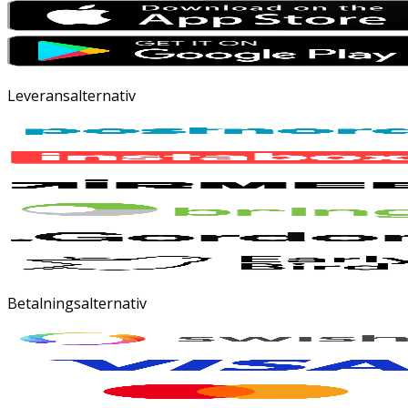
Leveransalternativ
Betalningsalternativ