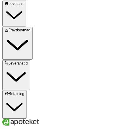
🚚Leverans
🧺Fraktkostnad
🚀Leveranstid
💳Betalning