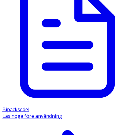
Bipacksedel
Läs noga före användning