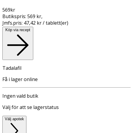
569
kr
Butikspris:
569 kr
,
Jmfs.pris:
47,42 kr / tablett(er)
Köp via recept
Tadalafil
Få i lager online
Ingen vald butik
Välj för att se lagerstatus
Välj apotek