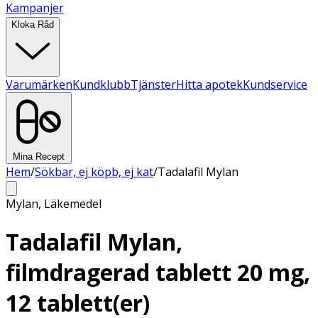
Kampanjer
Kloka Råd
Varumärken
Kundklubb
Tjänster
Hitta apotek
Kundservice
Mina Recept
Hem
/
Sökbar, ej köpb, ej kat
/
Tadalafil Mylan
Mylan
,
Läkemedel
Tadalafil Mylan,
filmdragerad tablett 20 mg,
12 tablett(er)