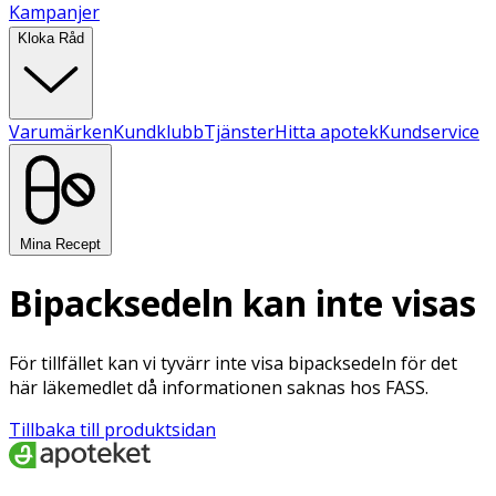
Kampanjer
Kloka Råd
Varumärken
Kundklubb
Tjänster
Hitta apotek
Kundservice
Mina Recept
Bipacksedeln kan inte visas
För tillfället kan vi tyvärr inte visa bipacksedeln för det
här läkemedlet då informationen saknas hos FASS.
Tillbaka till produktsidan