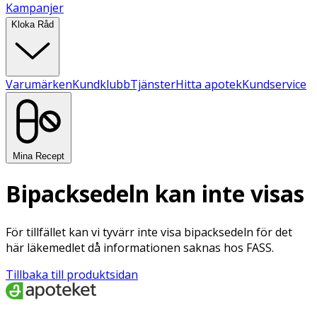
Kampanjer
Kloka Råd
Varumärken
Kundklubb
Tjänster
Hitta apotek
Kundservice
Mina Recept
Bipacksedeln kan inte visas
För tillfället kan vi tyvärr inte visa bipacksedeln för det
här läkemedlet då informationen saknas hos FASS.
Tillbaka till produktsidan