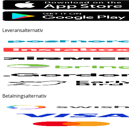
Leveransalternativ
Betalningsalternativ