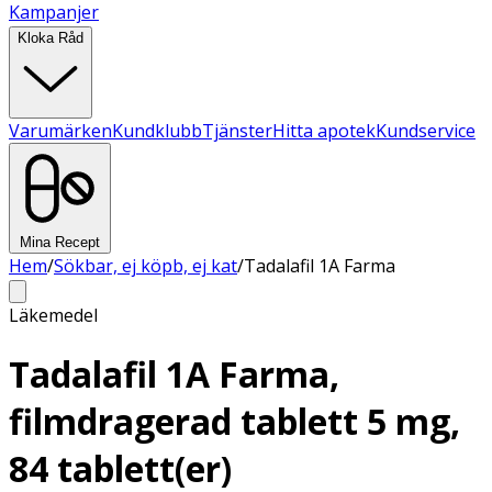
Kampanjer
Kloka Råd
Varumärken
Kundklubb
Tjänster
Hitta apotek
Kundservice
Mina Recept
Hem
/
Sökbar, ej köpb, ej kat
/
Tadalafil 1A Farma
Läkemedel
Tadalafil 1A Farma,
filmdragerad tablett 5 mg,
84 tablett(er)