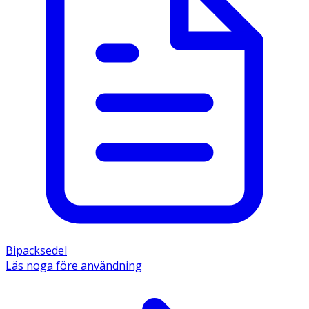
Bipacksedel
Läs noga före användning