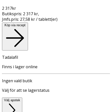
2 317
kr
Butikspris:
2 317 kr
,
Jmfs.pris:
27,58 kr / tablett(er)
Köp via recept
Tadalafil
Finns i lager online
Ingen vald butik
Välj för att se lagerstatus
Välj apotek