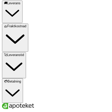
🚚Leverans
🧺Fraktkostnad
🚀Leveranstid
💳Betalning