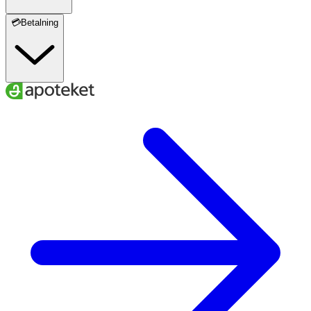
💳Betalning