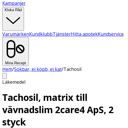
Kampanjer
Kloka Råd
Varumärken
Kundklubb
Tjänster
Hitta apotek
Kundservice
Mina Recept
Hem
/
Sökbar, ej köpb, ej kat
/
Tachosil
Läkemedel
Tachosil, matrix till
vävnadslim 2care4 ApS, 2
styck