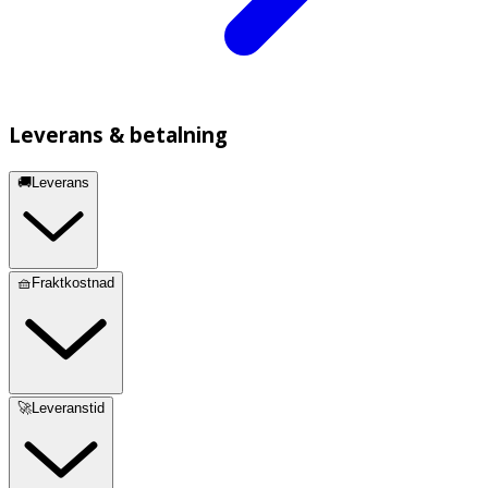
Leverans & betalning
🚚Leverans
🧺Fraktkostnad
🚀Leveranstid