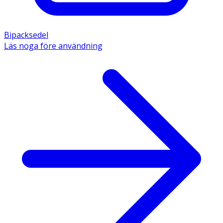
Bipacksedel
Läs noga före användning