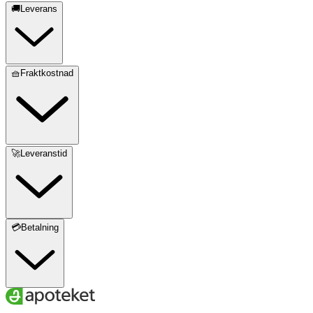
🚚Leverans
🧺Fraktkostnad
🚀Leveranstid
💳Betalning