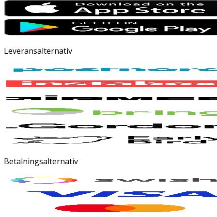
Leveransalternativ
Betalningsalternativ