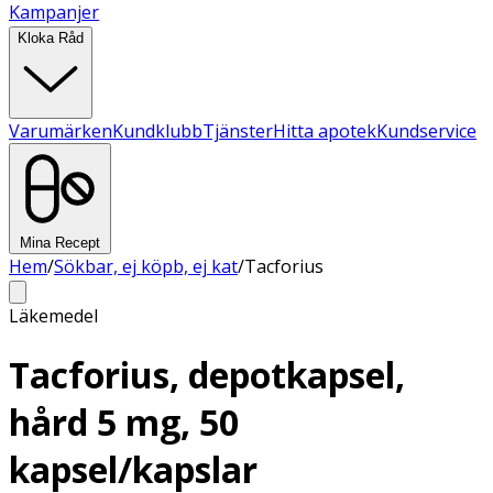
Kampanjer
Kloka Råd
Varumärken
Kundklubb
Tjänster
Hitta apotek
Kundservice
Mina Recept
Hem
/
Sökbar, ej köpb, ej kat
/
Tacforius
Läkemedel
Tacforius, depotkapsel,
hård 5 mg, 50
kapsel/kapslar