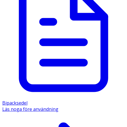
Bipacksedel
Läs noga före användning