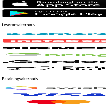
Leveransalternativ
Betalningsalternativ