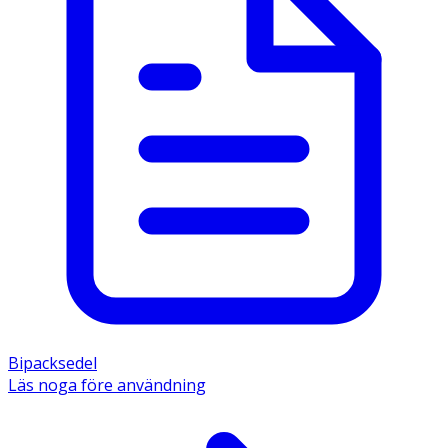
Bipacksedel
Läs noga före användning