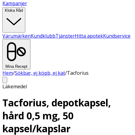
Kampanjer
Kloka Råd
Varumärken
Kundklubb
Tjänster
Hitta apotek
Kundservice
Mina Recept
Hem
/
Sökbar, ej köpb, ej kat
/
Tacforius
Läkemedel
Tacforius, depotkapsel,
hård 0,5 mg, 50
kapsel/kapslar