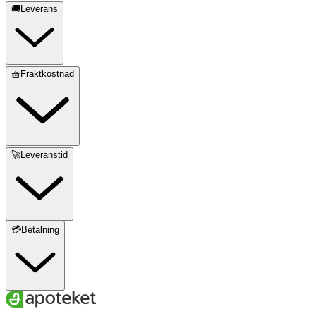
🚚Leverans
🧺Fraktkostnad
🚀Leveranstid
💳Betalning