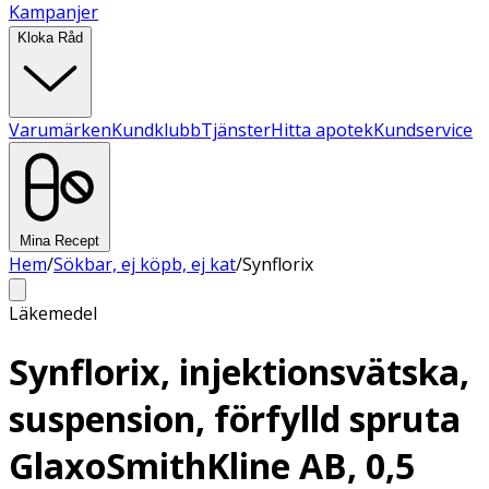
Kampanjer
Kloka Råd
Varumärken
Kundklubb
Tjänster
Hitta apotek
Kundservice
Mina Recept
Hem
/
Sökbar, ej köpb, ej kat
/
Synflorix
Läkemedel
Synflorix, injektionsvätska,
suspension, förfylld spruta
GlaxoSmithKline AB, 0,5