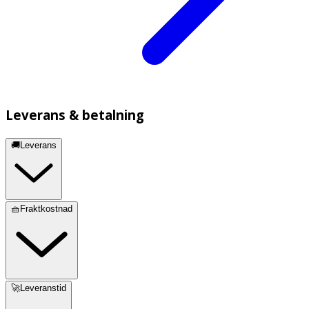
Leverans & betalning
🚚Leverans
🧺Fraktkostnad
🚀Leveranstid