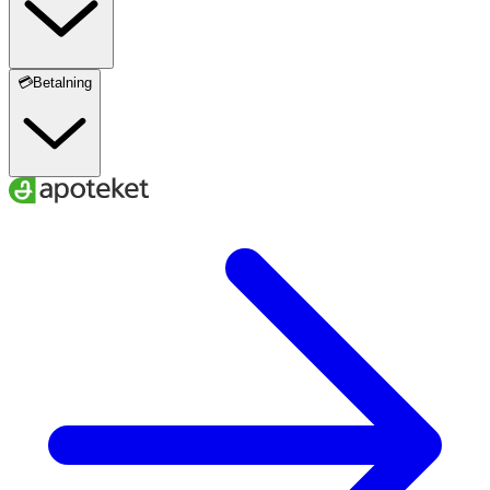
💳Betalning