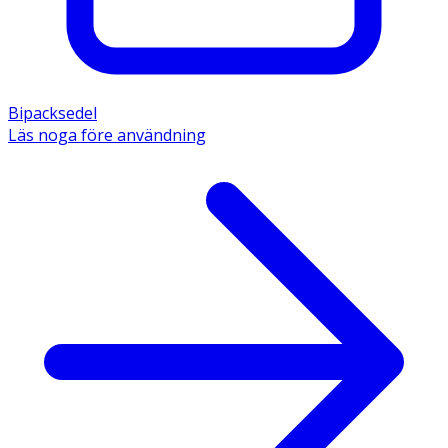
Bipacksedel
Läs noga före användning