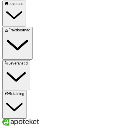
🚚Leverans
🧺Fraktkostnad
🚀Leveranstid
💳Betalning