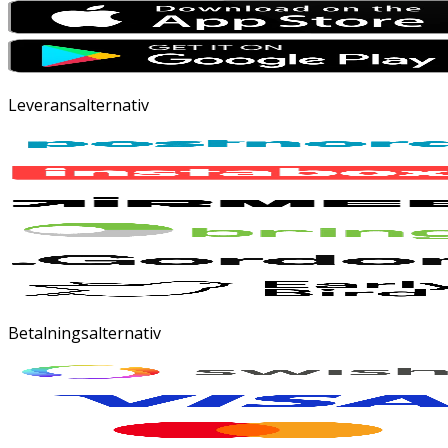
Leveransalternativ
Betalningsalternativ