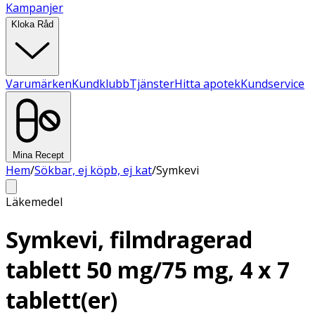
Kampanjer
Kloka Råd
Varumärken
Kundklubb
Tjänster
Hitta apotek
Kundservice
Mina Recept
Hem
/
Sökbar, ej köpb, ej kat
/
Symkevi
Läkemedel
Symkevi, filmdragerad
tablett 50 mg/75 mg, 4 x 7
tablett(er)