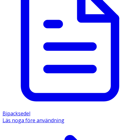
Bipacksedel
Läs noga före användning