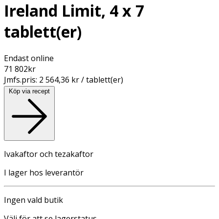
Ireland Limit, 4 x 7
tablett(er)
Endast online
71 802
kr
Jmfs.pris:
2 564,36 kr / tablett(er)
Köp via recept
Ivakaftor och tezakaftor
I lager hos leverantör
Ingen vald butik
Välj för att se lagerstatus