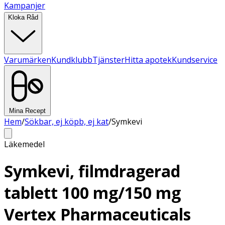
Kampanjer
Kloka Råd
Varumärken
Kundklubb
Tjänster
Hitta apotek
Kundservice
Mina Recept
Hem
/
Sökbar, ej köpb, ej kat
/
Symkevi
Läkemedel
Symkevi, filmdragerad
tablett 100 mg/150 mg
Vertex Pharmaceuticals