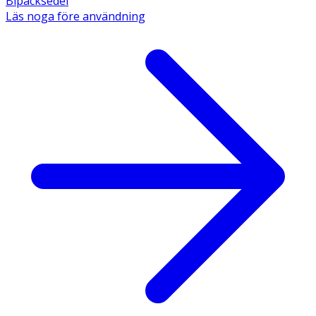
Bipacksedel
Läs noga före användning