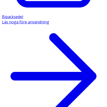
Bipacksedel
Läs noga före användning