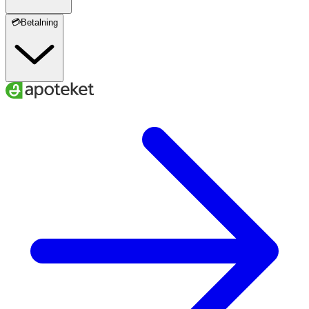
💳Betalning