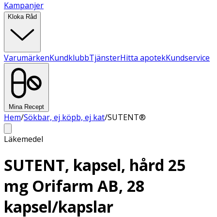
Kampanjer
Kloka Råd
Varumärken
Kundklubb
Tjänster
Hitta apotek
Kundservice
Mina Recept
Hem
/
Sökbar, ej köpb, ej kat
/
SUTENT®
Läkemedel
SUTENT, kapsel, hård 25
mg Orifarm AB, 28
kapsel/kapslar