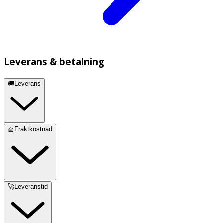
Leverans & betalning
🚚Leverans
🧺Fraktkostnad
🚀Leveranstid