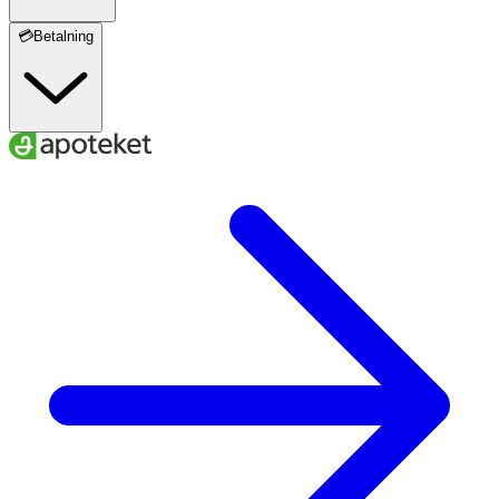
💳Betalning