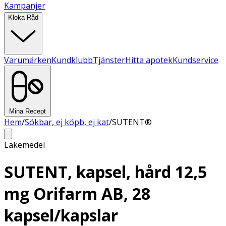
Kampanjer
Kloka Råd
Varumärken
Kundklubb
Tjänster
Hitta apotek
Kundservice
Mina Recept
Hem
/
Sökbar, ej köpb, ej kat
/
SUTENT®
Läkemedel
SUTENT, kapsel, hård 12,5
mg Orifarm AB, 28
kapsel/kapslar