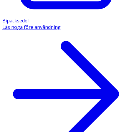
Bipacksedel
Läs noga före användning