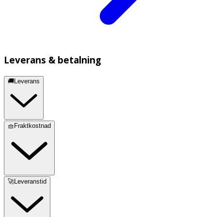
Leverans & betalning
🚚Leverans
🧺Fraktkostnad
🚀Leveranstid