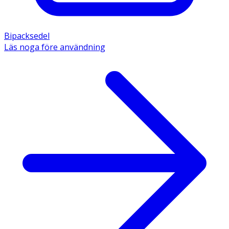
Bipacksedel
Läs noga före användning