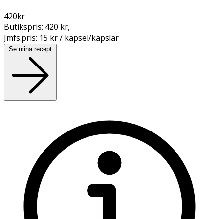
420
kr
Butikspris:
420 kr
,
Jmfs.pris:
15 kr / kapsel/kapslar
Se mina recept