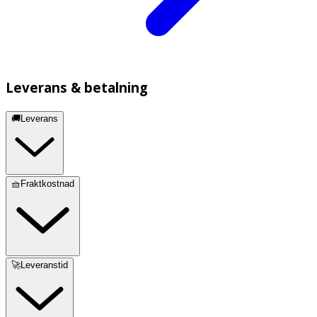
Leverans & betalning
🚚Leverans
🧺Fraktkostnad
🚀Leveranstid