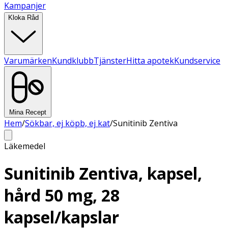
Kampanjer
Kloka Råd
Varumärken
Kundklubb
Tjänster
Hitta apotek
Kundservice
Mina Recept
Hem
/
Sökbar, ej köpb, ej kat
/
Sunitinib Zentiva
Läkemedel
Sunitinib Zentiva, kapsel,
hård 50 mg, 28
kapsel/kapslar