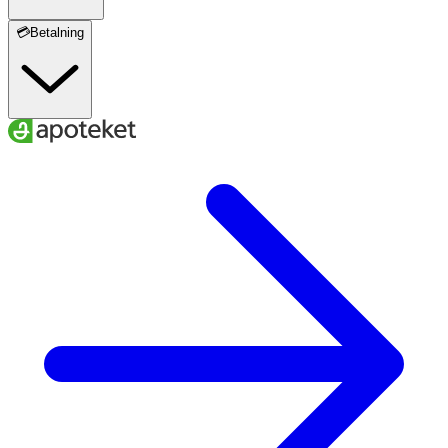
💳Betalning