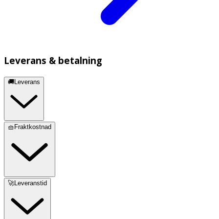
Leverans & betalning
🚚Leverans
🧺Fraktkostnad
🚀Leveranstid