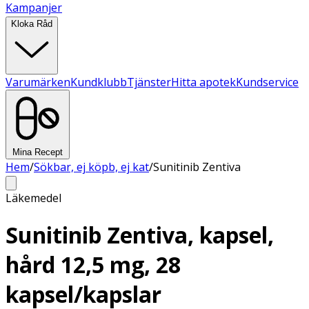
Kampanjer
Kloka Råd
Varumärken
Kundklubb
Tjänster
Hitta apotek
Kundservice
Mina Recept
Hem
/
Sökbar, ej köpb, ej kat
/
Sunitinib Zentiva
Läkemedel
Sunitinib Zentiva, kapsel,
hård 12,5 mg, 28
kapsel/kapslar