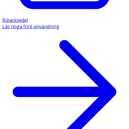
Bipacksedel
Läs noga före användning