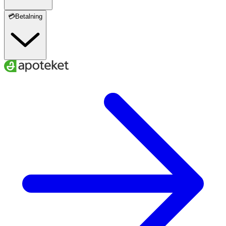
💳Betalning