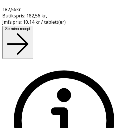
182,56
kr
Butikspris:
182,56 kr
,
Jmfs.pris:
10,14 kr / tablett(er)
Se mina recept