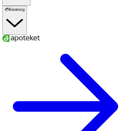
💳Betalning