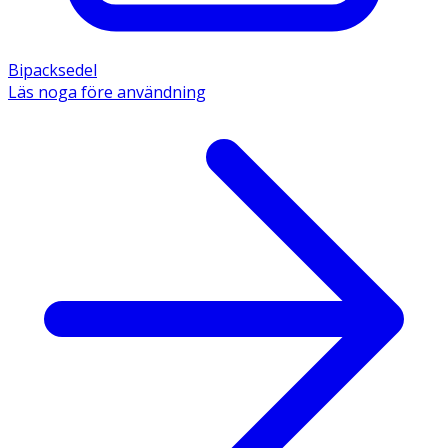
Bipacksedel
Läs noga före användning