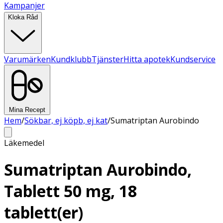
Kampanjer
Kloka Råd
Varumärken
Kundklubb
Tjänster
Hitta apotek
Kundservice
Mina Recept
Hem
/
Sökbar, ej köpb, ej kat
/
Sumatriptan Aurobindo
Läkemedel
Sumatriptan Aurobindo,
Tablett 50 mg, 18
tablett(er)