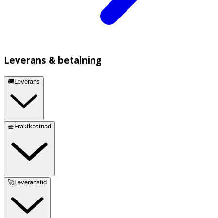
Leverans & betalning
🚚Leverans
🧺Fraktkostnad
🚀Leveranstid