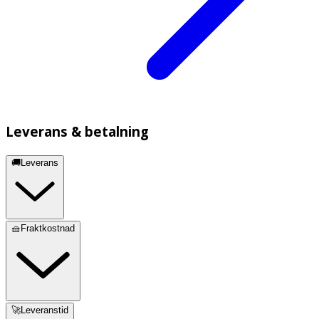
Leverans & betalning
🚚Leverans
🧺Fraktkostnad
🚀Leveranstid