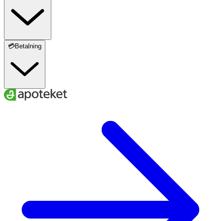
💳Betalning