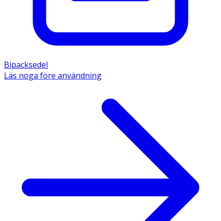
Bipacksedel
Läs noga före användning