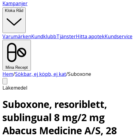
Kampanjer
Kloka Råd
Varumärken
Kundklubb
Tjänster
Hitta apotek
Kundservice
Mina Recept
Hem
/
Sökbar, ej köpb, ej kat
/
Suboxone
Läkemedel
Suboxone, resoriblett,
sublingual 8 mg/2 mg
Abacus Medicine A/S, 28