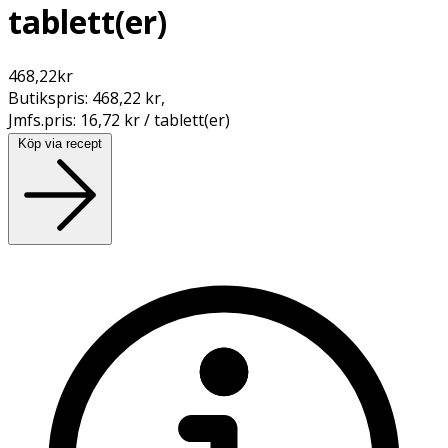
tablett(er)
468,22
kr
Butikspris:
468,22 kr
,
Jmfs.pris:
16,72 kr / tablett(er)
Köp via recept