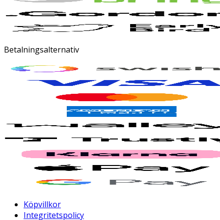
Betalningsalternativ
Köpvillkor
Integritetspolicy