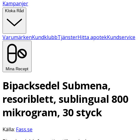
Kampanjer
Kloka Råd
Varumärken
Kundklubb
Tjänster
Hitta apotek
Kundservice
Mina Recept
Bipacksedel Submena,
resoriblett, sublingual 800
mikrogram, 30 styck
Källa:
Fass.se