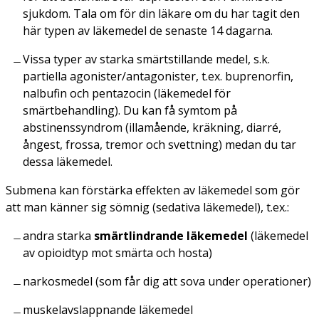
sjukdom. Tala om för din läkare om du har tagit den
här typen av läkemedel de senaste 14 dagarna.
Vissa typer av starka smärtstillande medel, s.k.
partiella agonister/antagonister, t.ex. buprenorfin,
nalbufin och pentazocin (läkemedel för
smärtbehandling). Du kan få symtom på
abstinenssyndrom (illamående, kräkning, diarré,
ångest, frossa, tremor och svettning) medan du tar
dessa läkemedel.
Submena kan förstärka effekten av läkemedel som gör
att man känner sig sömnig (sedativa läkemedel), t.ex.:
andra starka
smärtlindrande läkemedel
(läkemedel
av opioidtyp mot smärta och hosta)
narkosmedel (som får dig att sova under operationer)
muskelavslappnande läkemedel