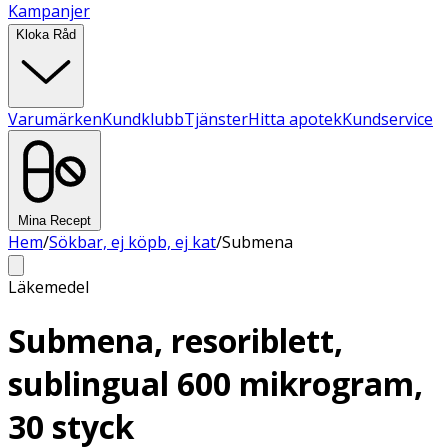
Kampanjer
Kloka Råd
Varumärken
Kundklubb
Tjänster
Hitta apotek
Kundservice
Mina Recept
Hem
/
Sökbar, ej köpb, ej kat
/
Submena
Läkemedel
Submena, resoriblett,
sublingual 600 mikrogram,
30 styck