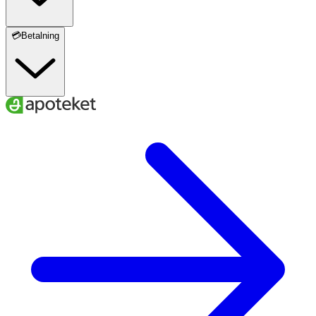
💳Betalning